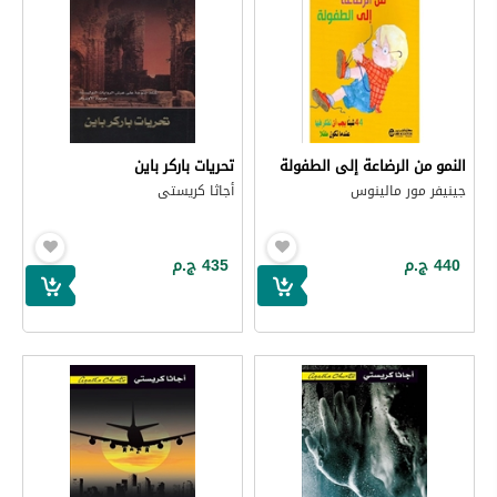
النمو من الرضاعة إلى الطفولة
تحريات باركر باين
جينيفر مور مالينوس
أجاثا كريستى
440 ج.م
435 ج.م