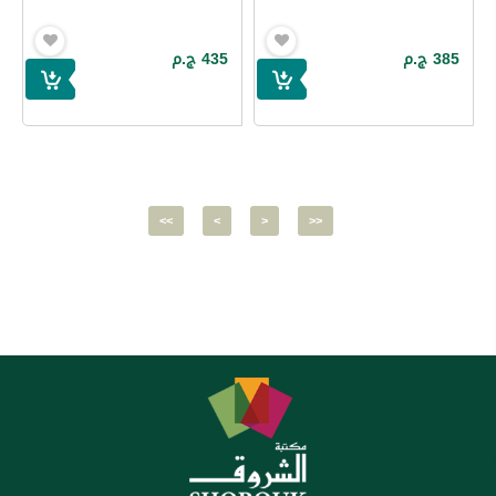
385 ج.م
435 ج.م
<<
<
>
>>