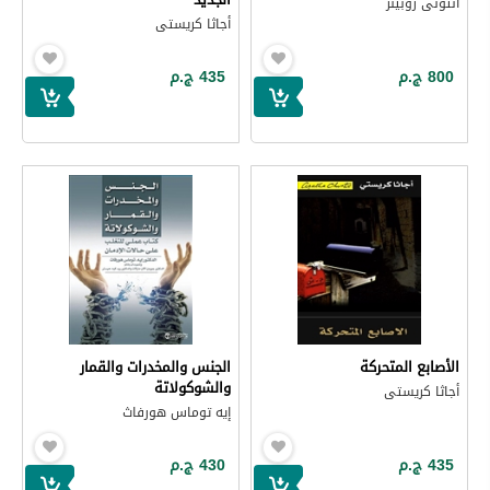
أنتونى روبينز
أجاثا كريستى
800 ج.م
435 ج.م
الأصابع المتحركة
الجنس والمخدرات والقمار
والشوكولاتة
أجاثا كريستى
إيه توماس هورفاث
435 ج.م
430 ج.م