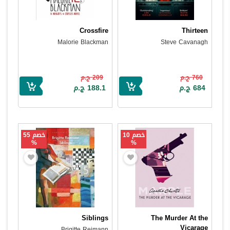
Crossfire
Thirteen
Malorie Blackman
Steve Cavanagh
760 ج.م
209 ج.م
684 ج.م
188.1 ج.م
خصم 10
خصم 55
%
%
Siblings
The Murder At the
Vicarage
Brigitte Reimann