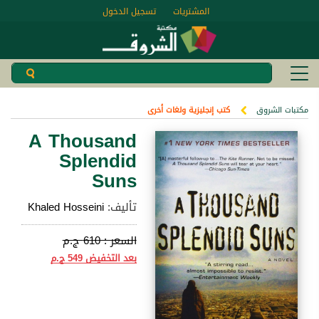
المشتريات
تسجيل الدخول
مكتبات الشروق
كتب إنجليزية ولغات أخرى
A Thousand
Splendid
Suns
تأليف:
Khaled Hosseini
السعر :
610 ج.م
بعد التخفيض
549 ج.م