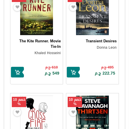
The Kite Runner. Movie
Transient Desires
Tie-In
Donna Leon
Khaled Hosseini
495 ج.م
610 ج.م
222.75 ج.م
549 ج.م
خصم 10
خصم 10
%
%