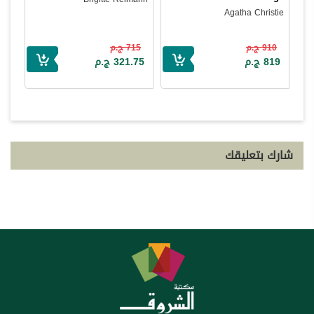
Agatha Christie
910 ج.م
715 ج.م
819 ج.م
321.75 ج.م
شارك بتعليقك