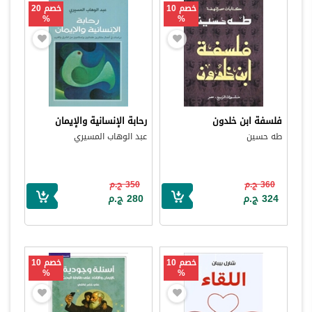
خصم 10
خصم 20
%
%
فلسفة ابن خلدون
رحابة الإنسانية والإيمان
طه حسين
عبد الوهاب المسيري
360 ج.م
350 ج.م
324 ج.م
280 ج.م
خصم 10
خصم 10
%
%