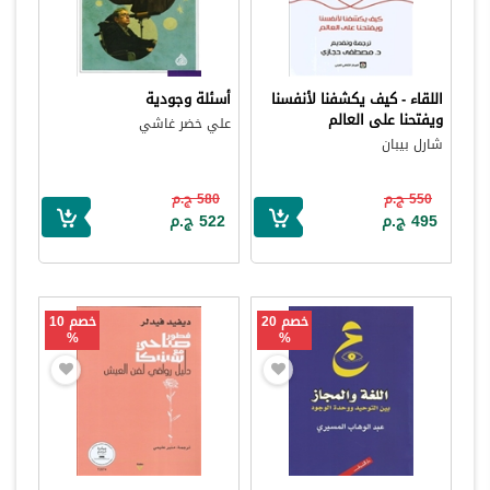
اللقاء - كيف يكشفنا لأنفسنا
أسئلة وجودية
ويفتحنا على العالم
علي خضر غاشي
شارل بيبان
550 ج.م
580 ج.م
495 ج.م
522 ج.م
خصم 20
خصم 10
%
%