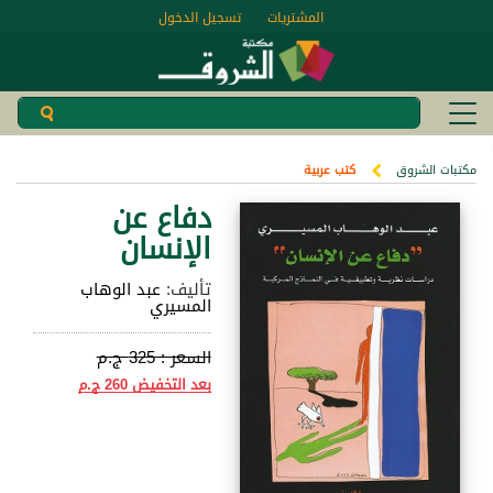
المشتريات
تسجيل الدخول
مكتبات الشروق
كتب عربية
دفاع عن
الإنسان
تأليف:
عبد الوهاب
المسيري
السعر :
325 ج.م
بعد التخفيض
260 ج.م