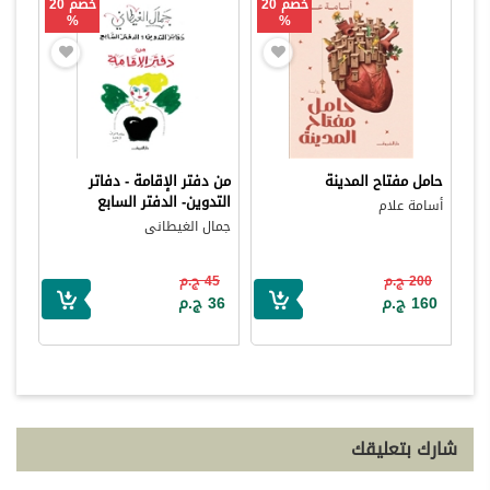
خصم 20
خصم 20
%
%
حامل مفتاح المدينة
من دفتر الإقامة - دفاتر
التدوين- الدفتر السابع
أسامة علام
جمال الغيطانى
200 ج.م
45 ج.م
160 ج.م
36 ج.م
شارك بتعليقك