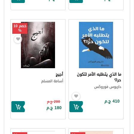
خصم 10
%
ما الذي يتطلبه الأمر لتكون
أجيج
حرا؟
أسامة المسلم
داريوس فوروكس
410 ج.م
200 ج.م
180 ج.م