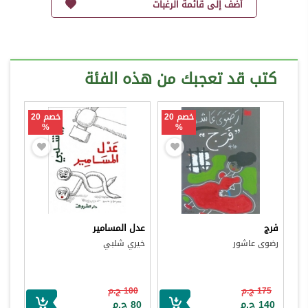
أضف إلى قائمة الرغبات
كتب قد تعجبك من هذه الفئة
خصم 20
خصم 20
%
%
فرج
عدل المسامير
رضوى عاشور
خيري شلبي
175 ج.م
100 ج.م
140 ج.م
80 ج.م