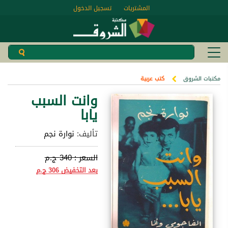
المشتريات
تسجيل الدخول
مكتبات الشروق
كتب عربية
وانت السبب
يابا
تأليف:
نوارة نجم
السعر :
340 ج.م
بعد التخفيض
306 ج.م