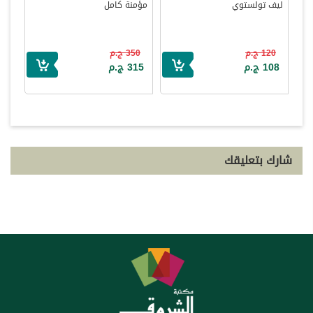
ليف تولستوي
مؤمنة كامل
120 ج.م
350 ج.م
108 ج.م
315 ج.م
شارك بتعليقك