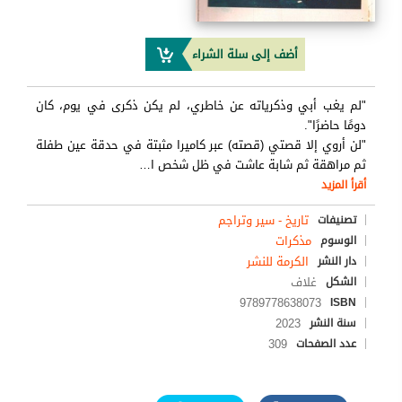
أضف إلى سلة الشراء
"لم يغب أبي وذكرياته عن خاطري، لم يكن ذكرى في يوم، كان
دومًا حاضرًا".
"لن أروي إلا قصتي (قصته) عبر كاميرا مثبتة في حدقة عين طفلة
ثم مراهقة ثم شابة عاشت في ظل شخص ا
…
أقرأ المزيد
تاريخ - سير وتراجم
تصنيفات
مذكرات
الوسوم
الكرمة للنشر
دار النشر
غلاف
الشكل
9789778638073
ISBN
2023
سنة النشر
309
عدد الصفحات