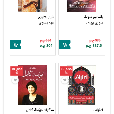
بأقصى سرعة
فرح بهلوى
سوزي وولف
فرح بهلوى
375 ج.م
380 ج.م
337.5 ج.م
304 ج.م
خصم 10
خصم 10
%
%
اعتراف
مذكرات مؤمنة كامل