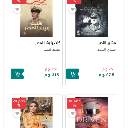
%
%
مشير النصر
كنت رئيسًا لمصر
مجدي الجلاد
محمد نجيب
75 ج.م
350 ج.م
67.5 ج.م
315 ج.م
خصم 10
خصم 20
%
%