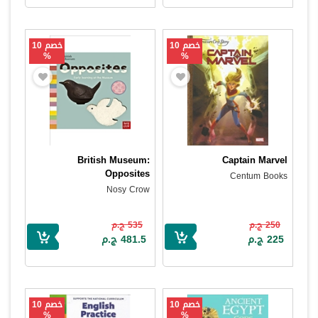
خصم 10
خصم 10
%
%
British Museum:
Captain Marvel
Opposites
Centum Books
Nosy Crow
250 ج.م
535 ج.م
225 ج.م
481.5 ج.م
خصم 10
خصم 10
%
%