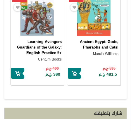
Learning Avengers
Ancient Egypt: Gods,
Guardians of the Galaxy:
Pharaohs and Cats!
English Practice 5+
Marcia Williams
Centum Books
535 ج.م
400 ج.م
481.5 ج.م
360 ج.م
شارك بتعليقك