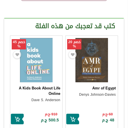
كتب قد تعجبك من هذه الفئة
خصم 20
خصم 45
%
%
A Kids Book About Life
Amr of Egypt
Online
Denys Johnson-Davies
Dave S. Anderson
60 ج.م
910 ج.م
48 ج.م
500.5 ج.م