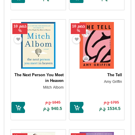
خصم 10
خصم 10
%
%
The Next Person You Meet
The Tell
in Heaven
Amy Griffin
Mitch Albom
1705 ج.م
1045 ج.م
1534.5 ج.م
940.5 ج.م