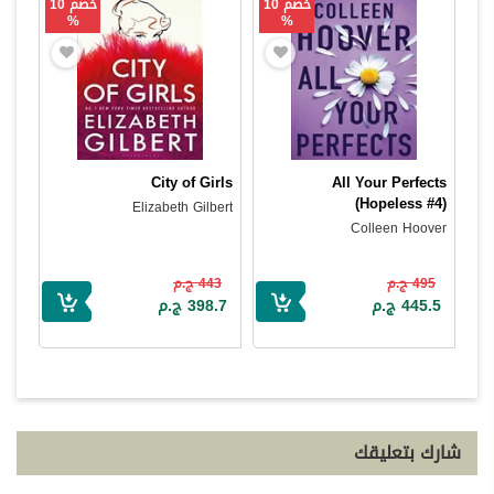
خصم 10
خصم 10
%
%
City of Girls
All Your Perfects
(Hopeless #4)
Elizabeth Gilbert
Colleen Hoover
495 ج.م
443 ج.م
445.5 ج.م
398.7 ج.م
شارك بتعليقك