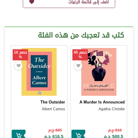
أضف إلى قائمة الرغبات
كتب قد تعجبك من هذه الفئة
خصم 45
خصم 10
%
%
The Outsider
A Murder Is Announced
Albert Camus
Agatha Christie
910 ج.م
685 ج.م
500.5 ج.م
616.5 ج.م