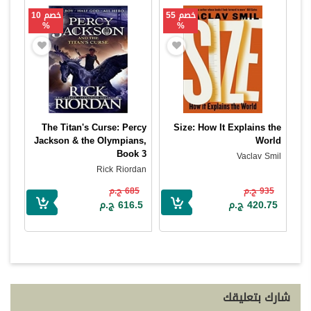
خصم 55
خصم 10
%
%
The Titan's Curse: Percy
Size: How It Explains the
Jackson & the Olympians,
World
Book 3
Vaclav Smil
Rick Riordan
935 ج.م
685 ج.م
420.75 ج.م
616.5 ج.م
شارك بتعليقك