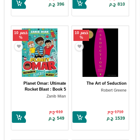
810 ج.م
396 ج.م
خصم 10
خصم 10
%
%
Planet Omar: Ultimate
The Art of Seduction
Rocket Blast : Book 5
Robert Greene
Zanib Mian
1710 ج.م
610 ج.م
1539 ج.م
549 ج.م