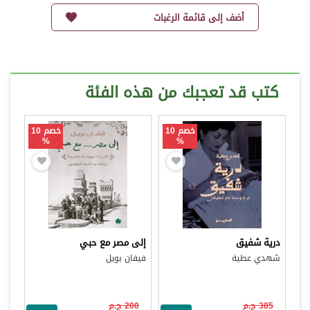
أضف إلى قائمة الرغبات
كتب قد تعجبك من هذه الفئة
خصم 10
خصم 10
%
%
درية شفيق
إلى مصر مع حبي
شهدي عطية
فيفان بويل
385 ج.م
200 ج.م