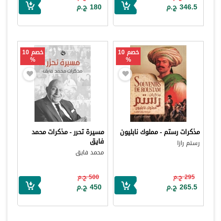
346.5 ج.م
180 ج.م
خصم 10
خصم 10
%
%
مذكرات رستم - مملوك نابليون
مسيرة تحرر - مذكرات محمد
فايق
رستم رازا
محمد فايق
295 ج.م
500 ج.م
265.5 ج.م
450 ج.م