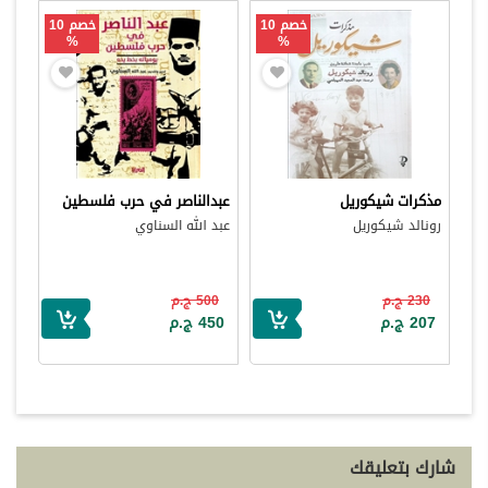
خصم 10
خصم 10
%
%
مذكرات شيكوريل
عبدالناصر في حرب فلسطين
رونالد شيكوريل
عبد الله السناوي
230 ج.م
500 ج.م
207 ج.م
450 ج.م
شارك بتعليقك