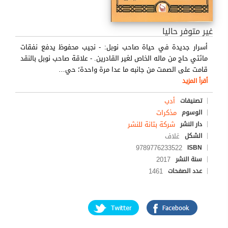
غير متوفر حاليا
أسرار جديدة في حياة صاحب نوبل: - نجيب محفوظ يدفع نفقات
مائتي حاج من ماله الخاص لغير القادرين. - علاقة صاحب نوبل بالنقد
قامت على الصمت من جانبه ما عدا مرة واحدة؛ حي
…
أقرأ المزيد
أدب
تصنيفات
مذكرات
الوسوم
شركة بتانة للنشر
دار النشر
غلاف
الشكل
9789776233522
ISBN
2017
سنة النشر
1461
عدد الصفحات