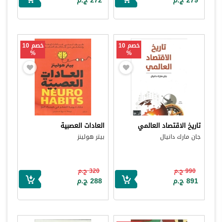
279 ج.م
272 ج.م
خصم 10
خصم 10
%
%
تاريخ الاقتصاد العالمي
العادات العصبية
جان مارك دانيال
بيتر هولينز
990 ج.م
320 ج.م
891 ج.م
288 ج.م