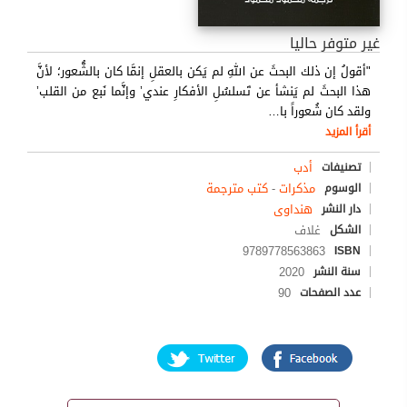
غير متوفر حاليا
"أقولُ إن ذلك البحثَ عن اللهِ لم يَكن بالعقلِ إنمَّا كان بالشُّعور؛ لأنَّ
هذا البحثَ لم يَنشأ عن تَسلسُلِ الأفكارِ عندي’ وإنَّما نَبع من القلب’
ولقد كان شُعوراً با
…
أقرأ المزيد
أدب
تصنيفات
مذكرات
-
كتب مترجمة
الوسوم
هنداوى
دار النشر
غلاف
الشكل
9789778563863
ISBN
2020
سنة النشر
90
عدد الصفحات