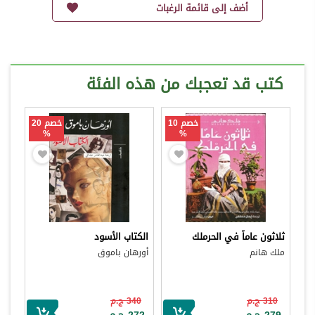
أضف إلى قائمة الرغبات
كتب قد تعجبك من هذه الفئة
خصم 10
خصم 20
%
%
ثلاثون عاماً في الحرملك
الكتاب الأسود
ملك هانم
أورهان باموق
310 ج.م
340 ج.م