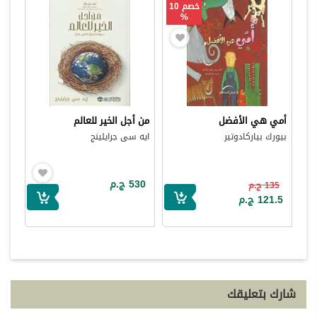
خصم 10
%
أمي هي الأفضل
من أجل الخير للعالم
بيورك بياركادوتير
ايه سى جرايلينج
530 ج.م
135 ج.م
121.5 ج.م
شارك بتعليقك