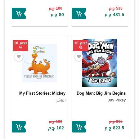
535 ج.م
100 ج.م
481.5 ج.م
80 ج.م
خصم 10
خصم 10
%
%
My First Stories: Mickey
Dog Man: Big Jim Begins
Dav Pilkey
الناشر
915 ج.م
180 ج.م
823.5 ج.م
162 ج.م