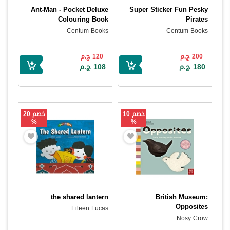
Ant-Man - Pocket Deluxe
Super Sticker Fun Pesky
Colouring Book
Pirates
Centum Books
Centum Books
200 ج.م
120 ج.م
180 ج.م
108 ج.م
خصم 10
خصم 20
%
%
the shared lantern
British Museum:
Opposites
Eileen Lucas
Nosy Crow