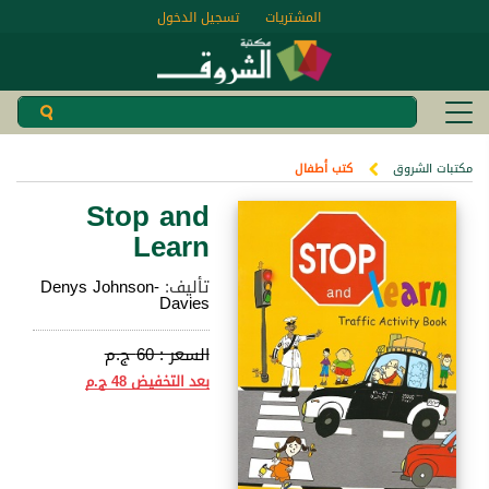
المشتريات
تسجيل الدخول
مكتبات الشروق
كتب أطفال
Stop and
Learn
تأليف:
Denys Johnson-
Davies
السعر :
60 ج.م
بعد التخفيض
48 ج.م