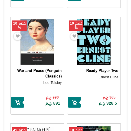
خصم 10
خصم 10
%
%
War and Peace (Penguin
Ready Player Two
Classics)
Ernest Cline
Leo Tolstoy
365 ج.م
990 ج.م
328.5 ج.م
891 ج.م
خصم 10
خصم 45