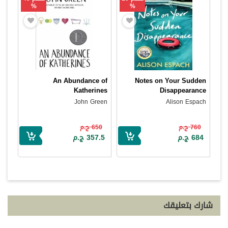
%
%
An Abundance of
Notes on Your Sudden
Katherines
Disappearance
John Green
Alison Espach
760 ج.م
650 ج.م
684 ج.م
357.5 ج.م
شارك بتعليقك