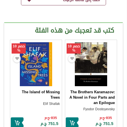
كتب قد تعجبك من هذه الفئة
خصم 10
خصم 10
%
%
The Island of Missing
The Brothers Karamazov:
Trees
A Novel in Four Parts and
an Epilogue
Elif Shafak
Fyodor Dostoyevsky
835 ج.م
835 ج.م
751.5 ج.م
751.5 ج.م