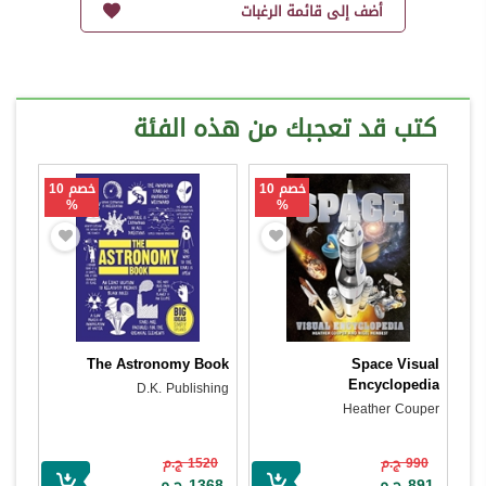
أضف إلى قائمة الرغبات
كتب قد تعجبك من هذه الفئة
خصم 10
خصم 10
%
%
The Astronomy Book
Space Visual
Encyclopedia
D.K. Publishing
Heather Couper
990 ج.م
1520 ج.م
891 ج.م
1368 ج.م