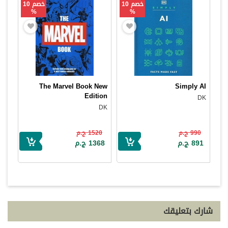
خصم 10
خصم 10
%
%
The Marvel Book New
Simply AI
Edition
DK
DK
990 ج.م
1520 ج.م
891 ج.م
1368 ج.م
شارك بتعليقك