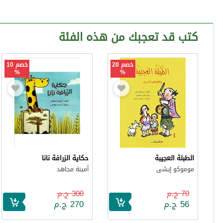
كتب قد تعجبك من هذه الفئة
خصم 20
خصم 10
%
%
الطبلة العجيبة
حكاية الزرافة نانا
موموكو إيشى
أمينة مجاهد
70 ج.م
300 ج.م
56 ج.م
270 ج.م