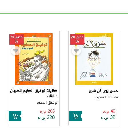
خصم 20
خصم 20
%
%
حسن يرى كل شئ
حكايات توفيق الحكيم للصبيان
والبنات
فاطمة المعدول
توفيق الحكيم
40 ج.م
285 ج.م
32 ج.م
228 ج.م