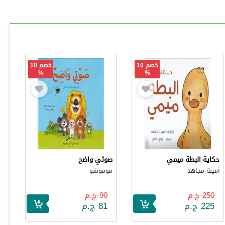
خصم 10
خصم 10
%
%
حكاية البطة ميمي
صوتي واضح
أمينة مجاهد
موموشو
250 ج.م
90 ج.م
225 ج.م
81 ج.م