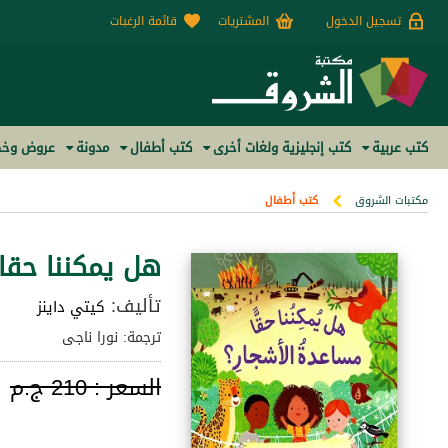
تسجيل الدخول
المشتريات
قائمة الرغبات
كتب عربية
كتب إنجليزية ولغات أخرى
كتب أطفال
مدونة
عروض وخص
مكتبات الشروق
كتب أطفال
هل يمكننا حقا
تأليف:
كيتي داينز
ترجمة: نورا ناجى
السعر :
210 ج.م