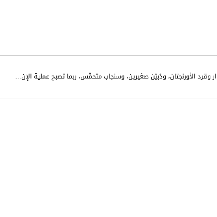
 وقرد الأورنجتان، ودُبيْن صغيرين، وسنجاب متحمِّس، ربما تصبح عملية الإن
…