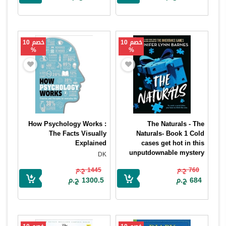
خصم 10
خصم 10
%
%
How Psychology Works :
The Naturals - The
The Facts Visually
Naturals- Book 1 Cold
Explained
cases get hot in this
unputdownable mystery
DK
from the author of The
760 ج.م
1445 ج.م
Inheritance Games
684 ج.م
1300.5 ج.م
Jennifer Lynn Barnes