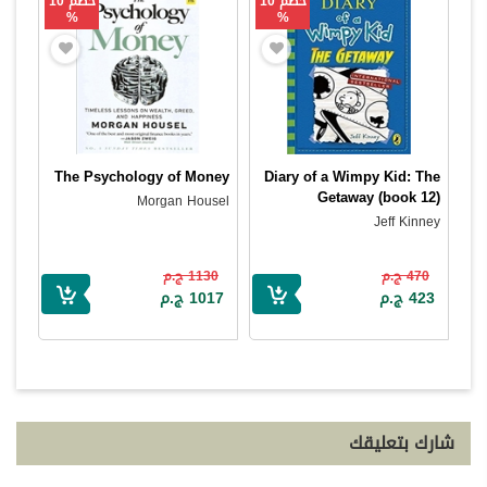
خصم 10
خصم 10
%
%
The Psychology of Money
Diary of a Wimpy Kid: The
Getaway (book 12)
Morgan Housel
Jeff Kinney
470 ج.م
1130 ج.م
423 ج.م
1017 ج.م
شارك بتعليقك