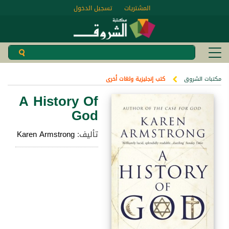
المشتريات
تسجيل الدخول
مكتبات الشروق
كتب إنجليزية ولغات أخرى
A History Of
God
تأليف:
Karen Armstrong