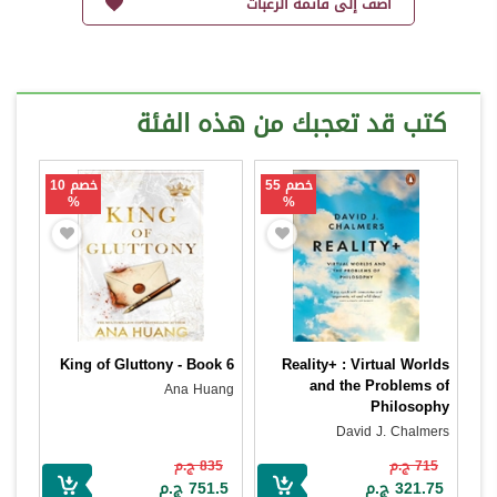
أضف إلى قائمة الرغبات
كتب قد تعجبك من هذه الفئة
خصم 55
خصم 10
%
%
King of Gluttony - Book 6
Reality+ : Virtual Worlds
and the Problems of
Ana Huang
Philosophy
David J. Chalmers
715 ج.م
835 ج.م
321.75 ج.م
751.5 ج.م