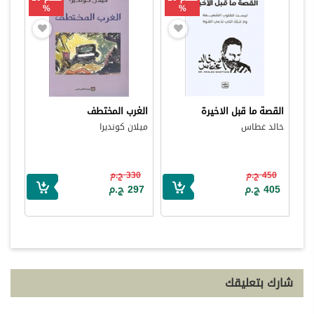
%
%
القصة ما قبل الاخيرة
الغرب المختطف
خالد غطاس
ميلان كونديرا
450 ج.م
330 ج.م
405 ج.م
297 ج.م
شارك بتعليقك