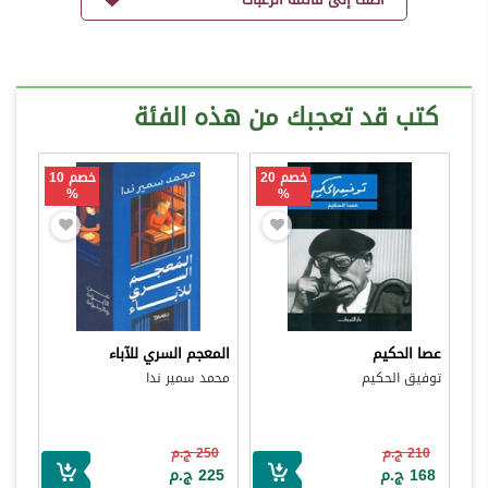
كتب قد تعجبك من هذه الفئة
خصم 20
خصم 10
%
%
عصا الحكيم
المعجم السري للآباء
توفيق الحكيم
محمد سمير ندا
210 ج.م
250 ج.م
168 ج.م
225 ج.م