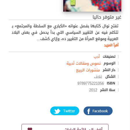
غير متوفر حاليا
تفتح نوال كتابها بفصل عنوانه «الكباري مع السلطة والمجتمع» بـ
تتكلم فيه عن التغيير السياسي اللي بدأ يحصل في بعض البلاد
العربية وموقع المرأة من التغيير ده، وإزاي كشف
…
أقرأ المزيد
أدب
تصنيفات
نصوص ومقالات أدبية
الوسوم
منشورات الربيع
دار النشر
غلاف
الشكل
9789775221056
ISBN
2012
سنة النشر
أضف إلى قائمة الرغبات