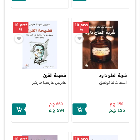
خصم 10
خصم 10
%
%
شربة الحاج داود
فضيحة القرن
أحمد خالد توفيق
غابرييل غارسيا ماركيز
150 ج.م
660 ج.م
135 ج.م
594 ج.م
خصم 10
خصم 10