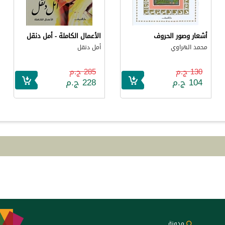
أشعار وصور الحروف
الأعمال الكاملة - أمل دنقل
محمد الهراوي
أمل دنقل
130 ج.م
285 ج.م
104 ج.م
228 ج.م
مدونة