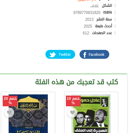
غلاف
الشكل
9789770931820
ISBN
2013
سنة النشر
2025
أحدث طبعة
612
عدد الصفحات
كتب قد تعجبك من هذه الفئة
خصم 10
خصم 20
%
%