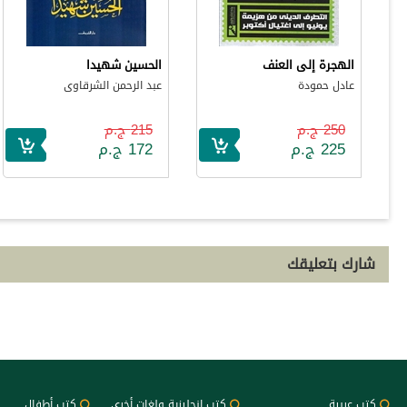
الهجرة إلى العنف
الحسين شهيدا
عادل حمودة
عبد الرحمن الشرقاوى
250 ج.م
215 ج.م
225 ج.م
172 ج.م
شارك بتعليقك
كتب عربية
كتب إنجليزية ولغات أخرى
كتب أطفال