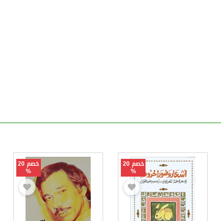
خصم 20
خصم 20
%
%