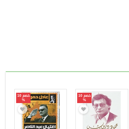
خصم 10
خصم 10
%
%