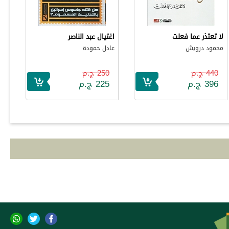
لا تعتذر عما فعلت
اغتيال عبد الناصر
محمود درويش
عادل حمودة
440 ج.م
250 ج.م
396 ج.م
225 ج.م