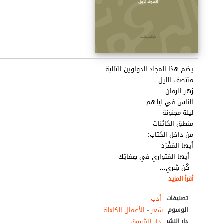
يضم هذا المجلد الدواوين التالية:
منتصف الليل
زهر الرمان
الناس في ليلهم
ليلة مجنونة
منطق الكائنات
من داخل الكتاب:
أيها المُفْرَد
- أيها المُتواري في صِفاتِك
- كُن شِري
…
أقرأ المزيد
أدب
تصنيفات
شعر
-
الأعمال الكاملة
الوسوم
دار الشروق
دار النشر