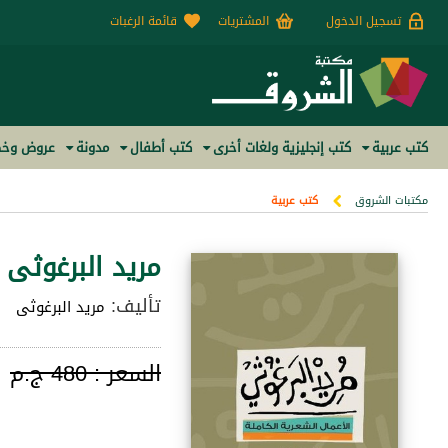
تسجيل الدخول
المشتريات
قائمة الرغبات
كتب عربية
كتب إنجليزية ولغات أخرى
كتب أطفال
مدونة
عروض وخص
مكتبات الشروق
كتب عربية
مريد البرغوثى 
تأليف:
مريد البرغوثى
السعر :
480 ج.م