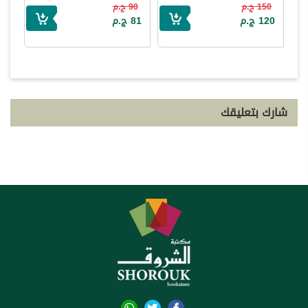
150 ج.م
90 ج.م
120 ج.م
81 ج.م
شارك بتعليقك