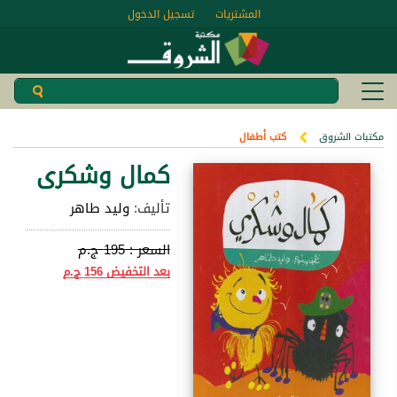
المشتريات
تسجيل الدخول
مكتبات الشروق
كتب أطفال
كمال وشكرى
تأليف:
وليد طاهر
السعر :
195 ج.م
بعد التخفيض
156 ج.م