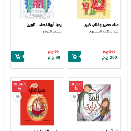
ملك صغير وكتاب كبير
يحيا أبوالفصاد - تلوين
عبدالوهاب المسيرى
حلمى التونى
250 ج.م
85 ج.م
200 ج.م
68 ج.م
خصم 10
خصم 20
%
%