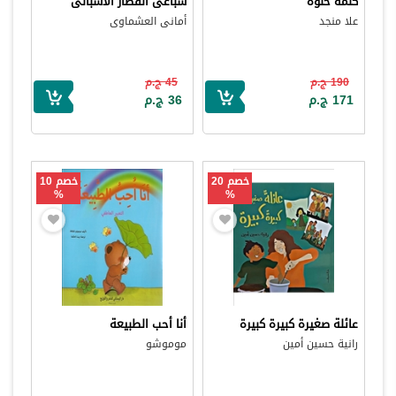
كلمة حلوة
سباعى القطار الاسبانى
علا منجد
أمانى العشماوى
190 ج.م
45 ج.م
171 ج.م
36 ج.م
خصم 20
خصم 10
%
%
عائلة صغيرة كبيرة كبيرة
أنا أحب الطبيعة
رانية حسين أمين
موموشو