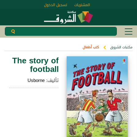
المشتريات
تسجيل الدخول
مكتبات الشروق
كتب أطفال
The story of
football
تأليف:
Usborne