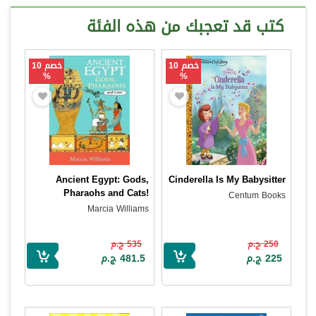
كتب قد تعجبك من هذه الفئة
خصم 10
خصم 10
%
%
Ancient Egypt: Gods,
Cinderella Is My Babysitter
Pharaohs and Cats!
Centum Books
Marcia Williams
250 ج.م
535 ج.م
225 ج.م
481.5 ج.م