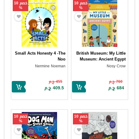
خصم 10
خصم 10
%
%
Small Acts Honesty 4 -The
British Museum: My Little
Noo
Museum: Ancient Egypt
Nermine Noeman
Nosy Crow
760 ج.م
455 ج.م
684 ج.م
409.5 ج.م
خصم 10
خصم 10
%
%