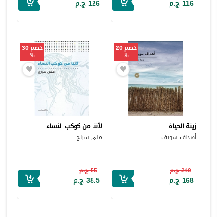
116 ج.م
126 ج.م
خصم 20
خصم 30
%
%
زينة الحياة
لأننا من كوكب النساء
أهداف سويف
منى سراج
210 ج.م
55 ج.م
168 ج.م
38.5 ج.م