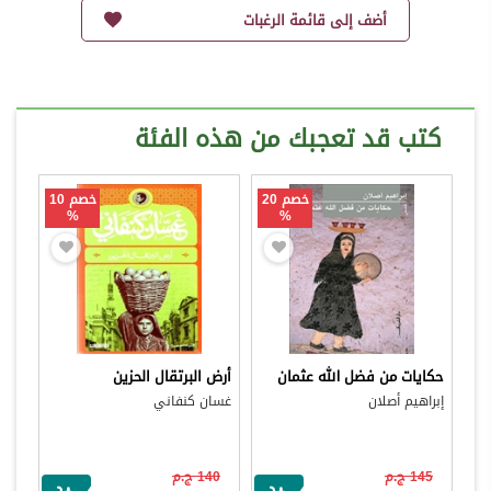
أضف إلى قائمة الرغبات
كتب قد تعجبك من هذه الفئة
خصم 20
خصم 10
%
%
حكايات من فضل الله عثمان
أرض البرتقال الحزين
إبراهيم أصلان
غسان كنفاني
145 ج.م
140 ج.م