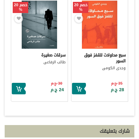
خصم 20
خصم 20
%
%
سبع محاولات للقفز فوق
سرقات صغيرة
السور
طالب الرفاعى
وجدى الكومى
35 ج.م
30 ج.م
28 ج.م
24 ج.م
شارك بتعليقك