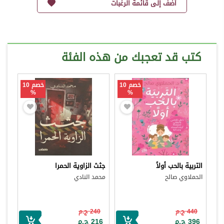
أضف إلى قائمة الرغبات
كتب قد تعجبك من هذه الفئة
خصم 10
خصم 10
%
%
التربية بالحب أولاً
جثث الزاوية الحمرا
الحملاوي صالح
محمد النادي
440 ج.م
240 ج.م
396 ج.م
216 ج.م