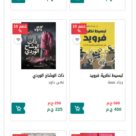
خصم 10
خصم 10
%
%
تبسيط نظرية فرويد
ذات الوشاح الوردي
رجاء نعمة
نهى داود
500 ج.م
250 ج.م
450 ج.م
225 ج.م