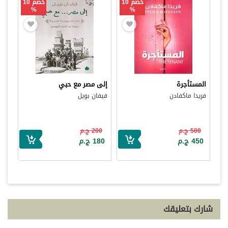
خصم 10
خصم 10
%
%
المستأجرة
إلى مصر مع حبي
فريدا ماكفادن
فيفان بويل
500 ج.م
200 ج.م
450 ج.م
180 ج.م
شارك بتعليقك