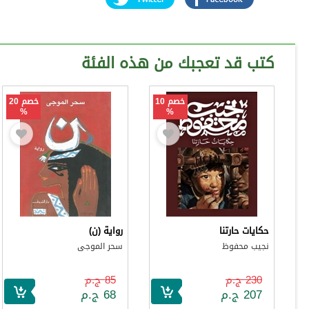
كتب قد تعجبك من هذه الفئة
خصم 10
خصم 20
%
%
حكايات حارتنا
رواية (ن)
نجيب محفوظ
سحر الموجى
230 ج.م
85 ج.م
207 ج.م
68 ج.م