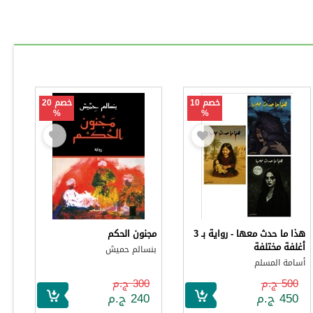
خصم 10
خصم 20
%
%
هذا ما حدث معها - رواية بـ 3
مجنون الحكم
أغلفة مختلفة
بنسالم حميش
أسامة المسلم
500 ج.م
300 ج.م
450 ج.م
240 ج.م