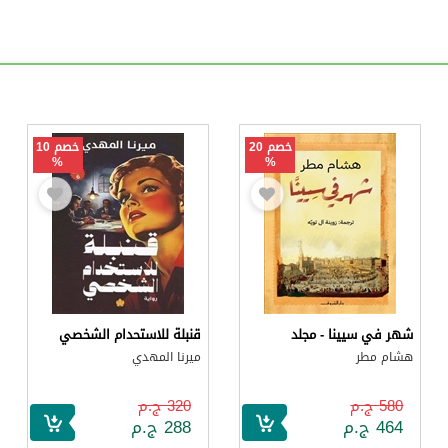
خصم 20
خصم 10
%
%
شهر في سيينا - مجلد
قنبلة للاستحدام الشخصي
هشام مطر
ميرنا المهدي
580 ج.م
320 ج.م
464 ج.م
288 ج.م