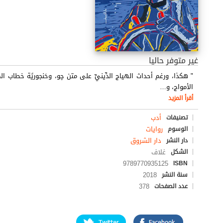
غير متوفر حاليا
" هكذا، ورغم أحداث الهياج الدِّينيِّ على متن چو، وحَنجوريًة خطاب ا
الأمواج، و
…
أقرأ المزيد
أدب
تصنيفات
روايات
الوسوم
دار الشروق
دار النشر
غلاف
الشكل
9789770935125
ISBN
2018
سنة النشر
378
عدد الصفحات