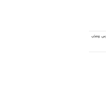
َارس، وصخب