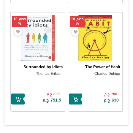
خصم 10
خصم 10
%
%
Surrounded by Idiots
The Power of Habit
Thomas Erikson
Charles Duhigg
700 ج.م
835 ج.م
630 ج.م
751.5 ج.م