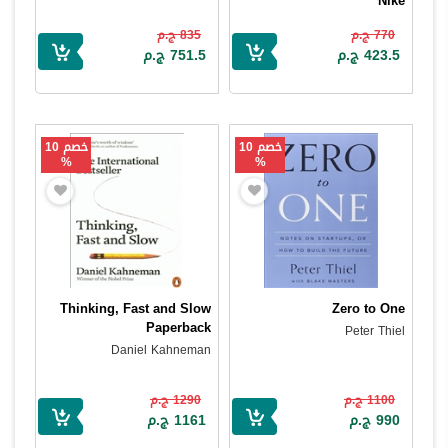
Nike
Greg Hoffman
770 ج.م
835 ج.م
423.5 ج.م
751.5 ج.م
خصم 10
خصم 10
%
%
Thinking, Fast and Slow
Zero to One
Paperback
Peter Thiel
Daniel Kahneman
1100 ج.م
1290 ج.م
990 ج.م
1161 ج.م