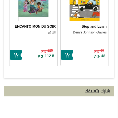
ENCANTO MON DU SOIR
Stop and Learn
Denys Johnson-Davies
الناشر
60 ج.م
125 ج.م
48 ج.م
112.5 ج.م
شارك بتعليقك