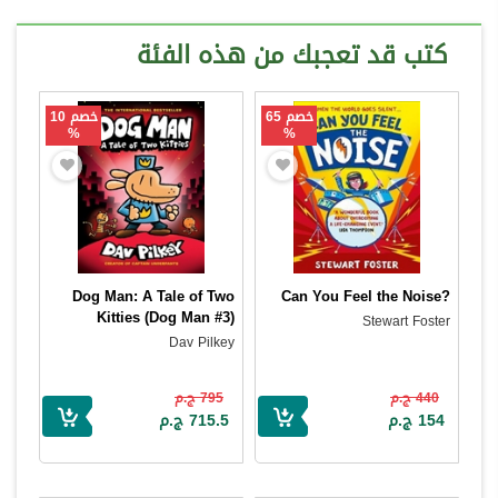
كتب قد تعجبك من هذه الفئة
خصم 65
خصم 10
%
%
Dog Man: A Tale of Two
Can You Feel the Noise?
Kitties (Dog Man #3)
Stewart Foster
Dav Pilkey
440 ج.م
795 ج.م
154 ج.م
715.5 ج.م