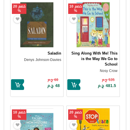
خصم 10
خصم 20
%
%
Saladin
Sing Along With Me! This
is the Way We Go to
Denys Johnson-Davies
School
Nosy Crow
535 ج.م
60 ج.م
481.5 ج.م
48 ج.م
خصم 20
خصم 10
%
%