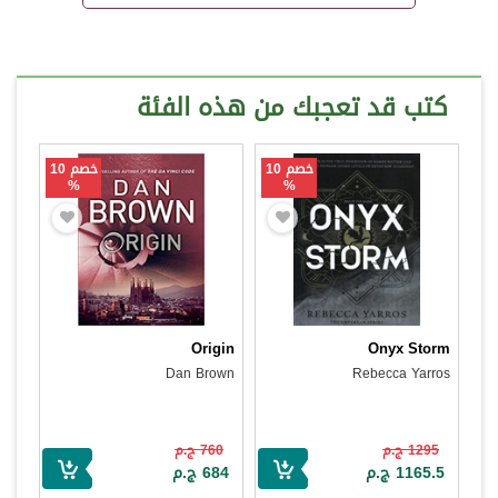
كتب قد تعجبك من هذه الفئة
خصم 10
خصم 10
%
%
Origin
Onyx Storm
Dan Brown
Rebecca Yarros
1295 ج.م
760 ج.م
1165.5 ج.م
684 ج.م