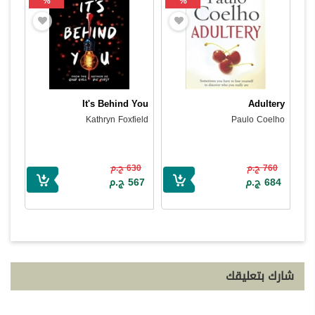
%
%
It's Behind You
Adultery
Kathryn Foxfield
Paulo Coelho
760 ج.م
630 ج.م
684 ج.م
567 ج.م
شارك بتعليقك