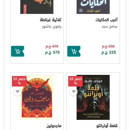
أغرب الحكايات
ثلاثية غرناطة
سامح سند
رضوى عاشور
250 ج.م
470 ج.م
225 ج.م
376 ج.م
خصم 10
خصم 10
%
%
قلعة أوترانتو
ماجدولين