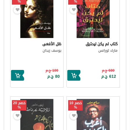
%
%
كتاب لم يكن ليحترق
ظل الأفعى
مارك لورانس
يوسف زيدان
680 ج.م
100 ج.م
612 ج.م
80 ج.م
خصم 10
خصم 20
%
%