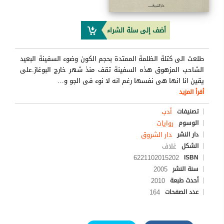
أضف إلى سلة الشراء
طلعت الى كتلة الظلمة الممتدة بحجم الكون وضوء السفينة البعيد
الشاحب المزهوق هذه السفينة تقف منذ شهر خارج البوغاز.على
يقين انا انها هى نفسها رغم انه لا نوء فى الجو و
…
أقرأ المزيد
أدب
تصنيفات
روايات
الوسوم
دار الشروق
دار النشر
غلاف
الشكل
6221102015202
ISBN
2005
سنة النشر
2010
أحدث طبعة
164
عدد الصفحات