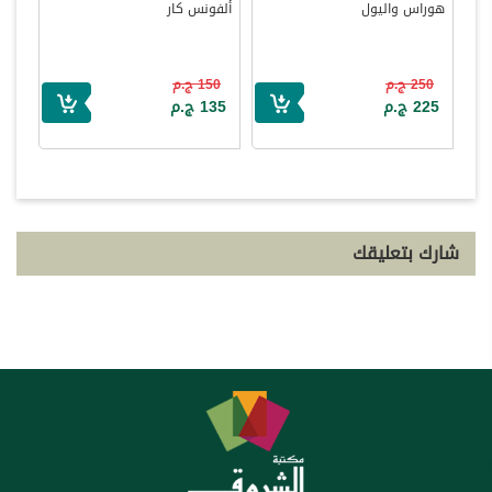
هوراس واليول
ألفونس كار
250 ج.م
150 ج.م
225 ج.م
135 ج.م
شارك بتعليقك