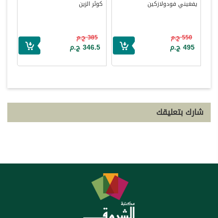
يفغيني فودولازكين
كوثر الزين
550 ج.م
385 ج.م
495 ج.م
346.5 ج.م
شارك بتعليقك