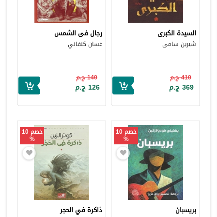
السيدة الكبرى
رجال فى الشمس
شيرين سامى
غسان كنفاني
410 ج.م
140 ج.م
369 ج.م
126 ج.م
خصم 10
خصم 10
%
%
بريسبان
ذاكرة في الحجر