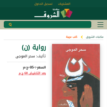
المشتريات
تسجيل الدخول
مكتبات الشروق
كتب عربية
رواية (ن)
تأليف:
سحر الموجى
السعر :
85 ج.م
بعد التخفيض
68 ج.م