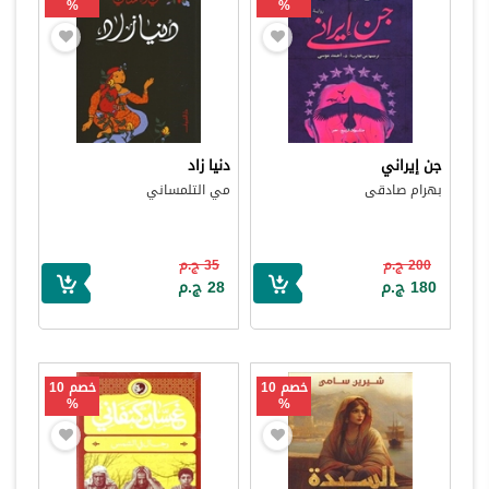
%
%
جن إيراني
دنيا زاد
بهرام صادقى
مي التلمساني
200 ج.م
35 ج.م
180 ج.م
28 ج.م
خصم 10
خصم 10
%
%