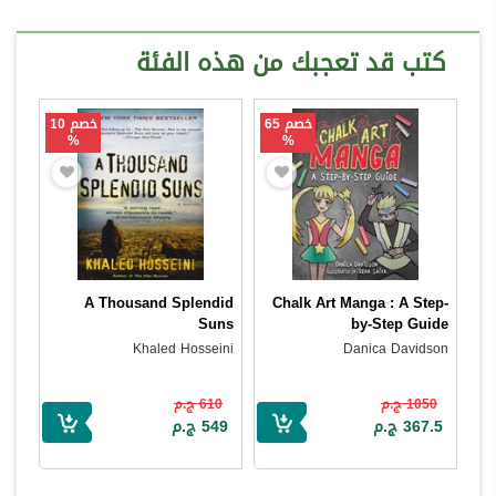
كتب قد تعجبك من هذه الفئة
خصم 65
خصم 10
%
%
A Thousand Splendid
Chalk Art Manga : A Step-
Suns
by-Step Guide
Khaled Hosseini
Danica Davidson
1050 ج.م
610 ج.م
367.5 ج.م
549 ج.م