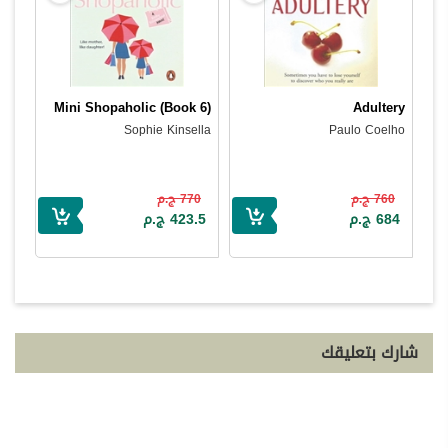
Mini Shopaholic (Book 6)
Adultery
Sophie Kinsella
Paulo Coelho
760 ج.م
770 ج.م
684 ج.م
423.5 ج.م
شارك بتعليقك