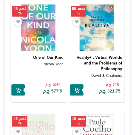
خصم 55
خصم 45
%
%
One of Our Kind
Reality+ : Virtual Worlds
and the Problems of
Nicola Yoon
Philosophy
David J. Chalmers
715 ج.م
1050 ج.م
321.75 ج.م
577.5 ج.م
خصم 10
خصم 45
%
%