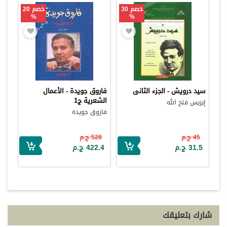
خصم 30
خصم 20
%
%
سيد درويش - الجزء الثانى
فاروق جويدة - الأعمال
الشعرية ج1
إيزيس فتح الله
فاروق جويدة
45 ج.م
528 ج.م
31.5 ج.م
422.4 ج.م
شارك بتعليقك