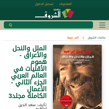
المشتريات
تسجيل الدخول
مكتبات الشروق
كتب عربية
الملل والنحل
والأعراق -
هموم
الأقليات في
العالم العربي
الجزء الثاني -
الأعمال
الكاملة مجلد3
تأليف:
سعد الدين
إبراهيم