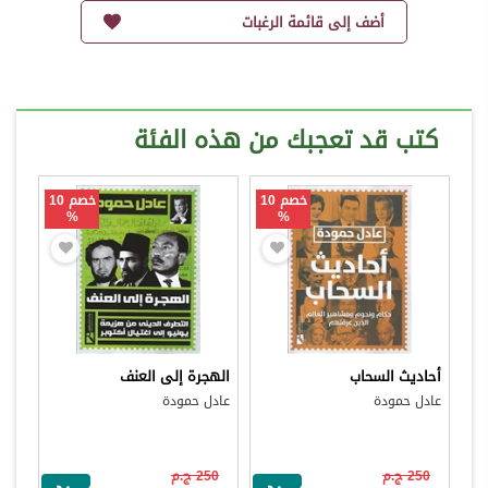
أضف إلى قائمة الرغبات
كتب قد تعجبك من هذه الفئة
خصم 10
خصم 10
%
%
أحاديث السحاب
الهجرة إلى العنف
عادل حمودة
عادل حمودة
250 ج.م
250 ج.م