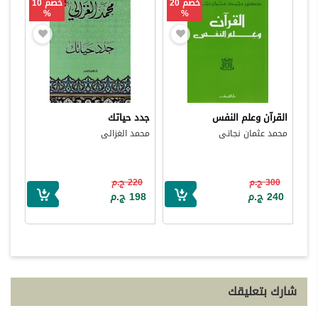
خصم 20
خصم 10
%
%
القرآن وعلم النفس
جدد حياتك
محمد عثمان نجاتى
محمد الغزالى
300 ج.م
220 ج.م
240 ج.م
198 ج.م
شارك بتعليقك