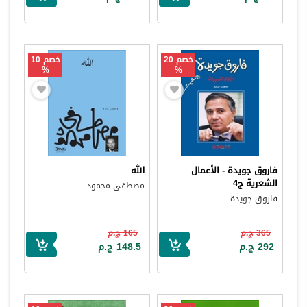
خصم 20
خصم 10
%
%
فاروق جويدة - الأعمال
الله
الشعرية ج4
مصطفى محمود
فاروق جويدة
365 ج.م
165 ج.م
292 ج.م
148.5 ج.م