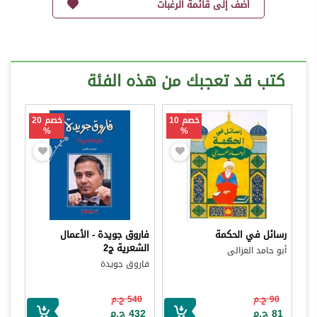
أضف إلى قائمة الرغبات
كتب قد تعجبك من هذه الفئة
خصم 10
خصم 20
%
%
رسائل في الحكمة
فاروق جويدة - الأعمال
الشعرية ج2
أبو حامد الغزالى
فاروق جويدة
90 ج.م
540 ج.م
81 ج.م
432 ج.م