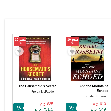
خصم 10
خصم 10
%
%
The Housemaid's Secret
And the Mountains
Echoed
Freida McFadden
Khaled Hosseini
610 ج.م
835 ج.م
549 ج.م
751.5 ج.م