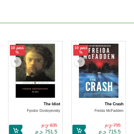
خصم 10
خصم 10
%
%
The Idiot
The Crash
Fyodor Dostoyevsky
Freida McFadden
795 ج.م
835 ج.م
715.5 ج.م
751.5 ج.م