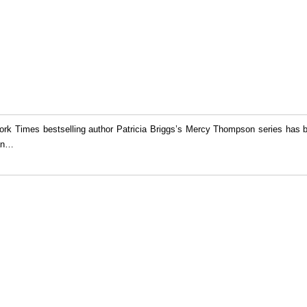
rk Times bestselling author Patricia Briggs’s Mercy Thompson series has be
an
…