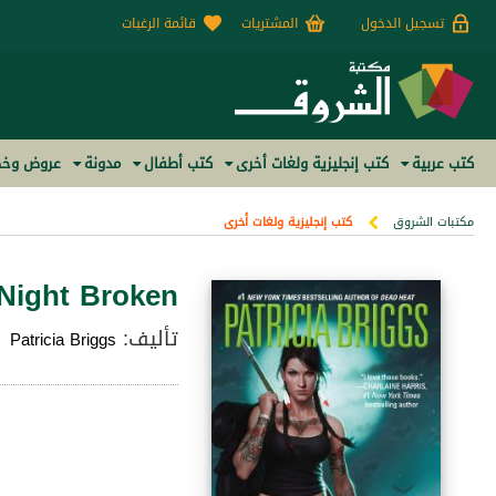
تسجيل الدخول
المشتريات
قائمة الرغبات
كتب عربية
كتب إنجليزية ولغات أخرى
كتب أطفال
مدونة
عروض وخص
مكتبات الشروق
كتب إنجليزية ولغات أخرى
Night Broken
تأليف:
Patricia Briggs