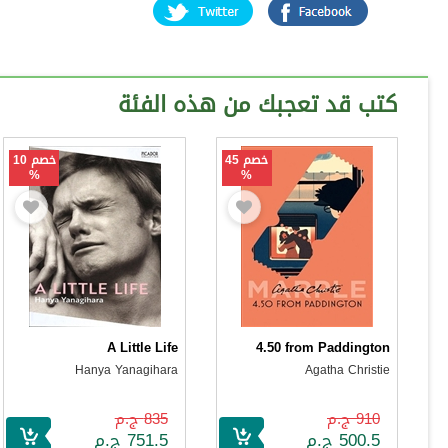
كتب قد تعجبك من هذه الفئة
خصم 45
خصم 10
%
%
A Little Life
4.50 from Paddington
Hanya Yanagihara
Agatha Christie
910 ج.م
835 ج.م
500.5 ج.م
751.5 ج.م