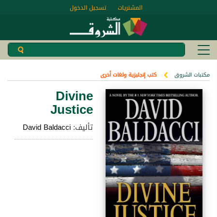
المشتريات
تسجيل الدخول
مكتبات الشروق
كتب إنجليزية ولغات أخرى
Divine
Justice
تأليف:
David Baldacci