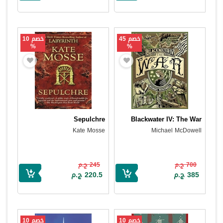
خصم 45
خصم 10
%
%
Sepulchre
Blackwater IV: The War
Kate Mosse
Michael McDowell
700 ج.م
245 ج.م
385 ج.م
220.5 ج.م
خصم 10
خصم 10