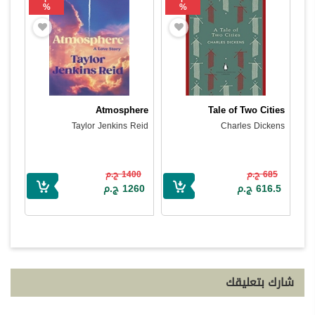
%
%
Atmosphere
Tale of Two Cities
Taylor Jenkins Reid
Charles Dickens
685 ج.م
1400 ج.م
616.5 ج.م
1260 ج.م
شارك بتعليقك