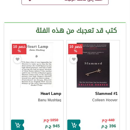
كتب قد تعجبك من هذه الفئة
خصم 10
خصم 10
%
%
Heart Lamp
Slammed #1
Banu Mushtaq
Colleen Hoover
440 ج.م
1050 ج.م
396 ج.م
945 ج.م