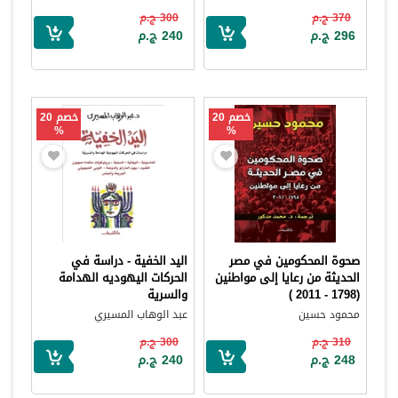
370 ج.م
300 ج.م
296 ج.م
240 ج.م
خصم 20
خصم 20
%
%
صحوة المحكومين في مصر
اليد الخفية - دراسة في
الحديثة من رعايا إلى مواطنين
الحركات اليهوديه الهدامة
(1798 - 2011 )
والسرية
محمود حسين
عبد الوهاب المسيري
310 ج.م
300 ج.م
248 ج.م
240 ج.م