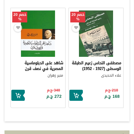
خصم 20
خصم 20
%
%
مصطفى النحاس زعيم الطبقة
شاهد على الدبلوماسية
الوسطى (1927 - 1952)
المصرية في نصف قرن
علاء الحديدى
منير زهران
210 ج.م
340 ج.م
168 ج.م
272 ج.م