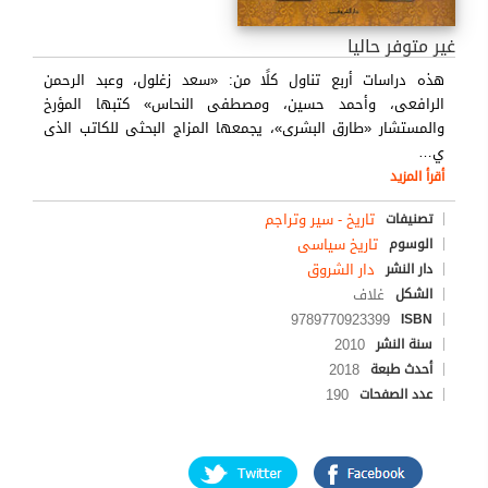
غير متوفر حاليا
هذه دراسات أربع تناول كلًا من: «سعد زغلول، وعبد الرحمن
الرافعى، وأحمد حسين، ومصطفى النحاس» كتبها المؤرخ
والمستشار «طارق البشرى»، يجمعها المزاج البحثى للكاتب الذى
ي
…
أقرأ المزيد
تاريخ - سير وتراجم
تصنيفات
تاريخ سياسى
الوسوم
دار الشروق
دار النشر
غلاف
الشكل
9789770923399
ISBN
2010
سنة النشر
2018
أحدث طبعة
190
عدد الصفحات