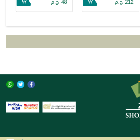
212 ج.م
48 ج.م