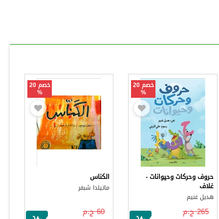
خصم 20
خصم 20
%
%
حروف وحركات وحيوانات -
الكناس
غلاف
ماتيلدا شبفر
هديل غنيم
265 ج.م
60 ج.م