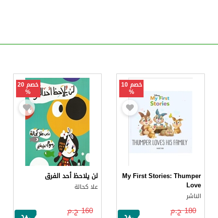
خصم 10
خصم 20
%
%
My First Stories: Thumper
لن يلاحظ أحد الفرق
Love
علا كحالة
الناشر
180 ج.م
160 ج.م