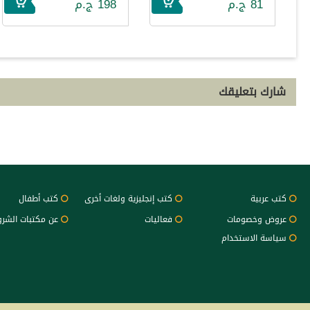
81 ج.م
198 ج.م
شارك بتعليقك
كتب عربية
كتب إنجليزية ولغات أخرى
كتب أطفال
عروض وخصومات
فعاليات
عن مكتبات الشر
سياسة الاستخدام