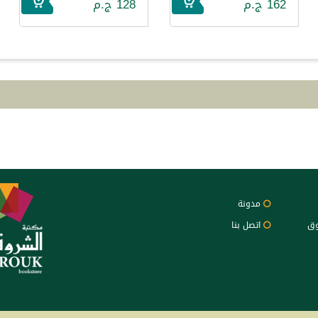
162 ج.م
128 ج.م
مدونة
وق
اتصل بنا