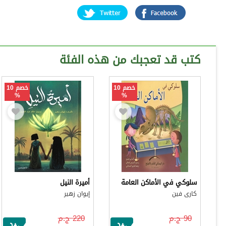
كتب قد تعجبك من هذه الفئة
خصم 10
خصم 10
%
%
سلوكي في الأماكن العامة
أميرة النيل
كارى فين
إيوان زهير
90 ج.م
220 ج.م