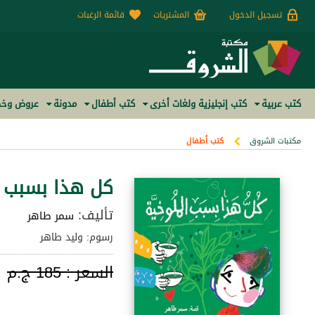
تسجيل الدخول
المشتريات
قائمة الرغبات
كتب عربية
كتب إنجليزية ولغات أخرى
كتب أطفال
مدونة
عروض وخص
مكتبات الشروق
كتب أطفال
كل هذا بسبب ا
تأليف:
سمر طاهر
رسوم: وليد طاهر
السعر :
185 ج.م