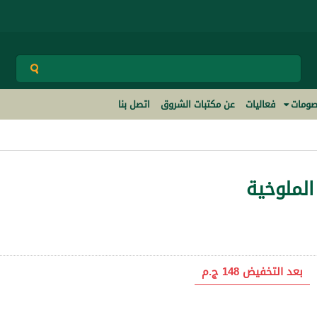
ومات
فعاليات
عن مكتبات الشروق
اتصل بنا
لملوخية
بعد التخفيض
148 ج.م