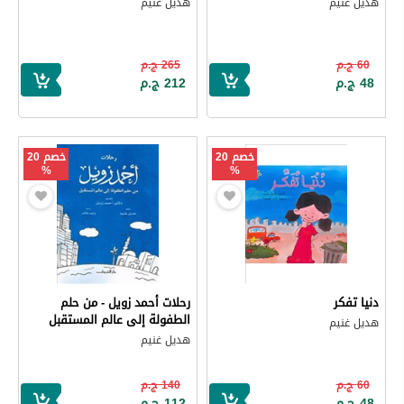
هديل غنيم
هديل غنيم
60 ج.م
265 ج.م
48 ج.م
212 ج.م
خصم 20
خصم 20
%
%
دنيا تفكر
رحلات أحمد زويل - من حلم
الطفولة إلى عالم المستقبل
هديل غنيم
هديل غنيم
60 ج.م
140 ج.م
48 ج.م
112 ج.م