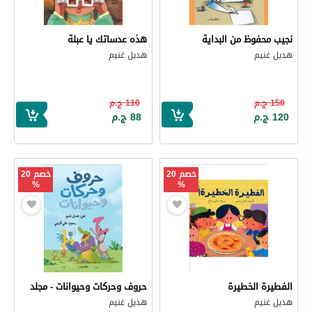
نجيب محفوظ من البداية
هذه عدساتك يا عبلة
هديل غنيم
هديل غنيم
150 ج.م
110 ج.م
120 ج.م
88 ج.م
خصم 20
خصم 20
%
%
الفطيرة الخطيرة
حروف وحركات وحيوانات - مجلد
هديل غنيم
هديل غنيم