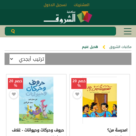
المشتريات
تسجيل الدخول
مكتبات الشروق
هديل غنيم
خصم 20
خصم 20
%
%
!مدرسة من؟
حروف وحركات وحيوانات - غلاف