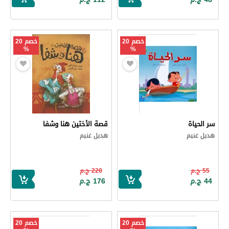
خصم 20
خصم 20
%
%
سر الحياة
قصة الأختين هنا وشفا
هديل غنيم
هديل غنيم
55 ج.م
220 ج.م
44 ج.م
176 ج.م
خصم 20
خصم 20