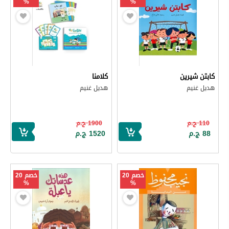
%
%
كابتن شيرين
كلامنا
هديل غنيم
هديل غنيم
110 ج.م
1900 ج.م
88 ج.م
1520 ج.م
خصم 20
خصم 20
%
%