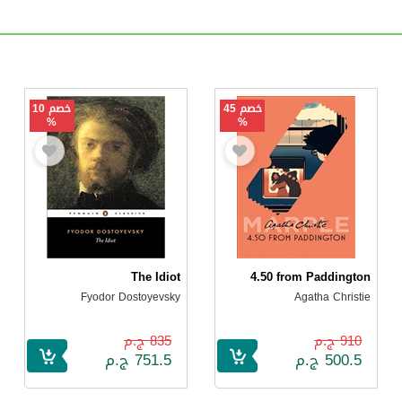
خصم 45
خصم 10
%
%
The Idiot
4.50 from Paddington
Fyodor Dostoyevsky
Agatha Christie
910 ج.م
835 ج.م
500.5 ج.م
751.5 ج.م