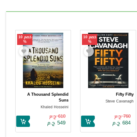
خصم 10
خصم 10
%
%
A Thousand Splendid
Fifty Fifty
Suns
Steve Cavanagh
Khaled Hosseini
760 ج.م
610 ج.م
684 ج.م
549 ج.م