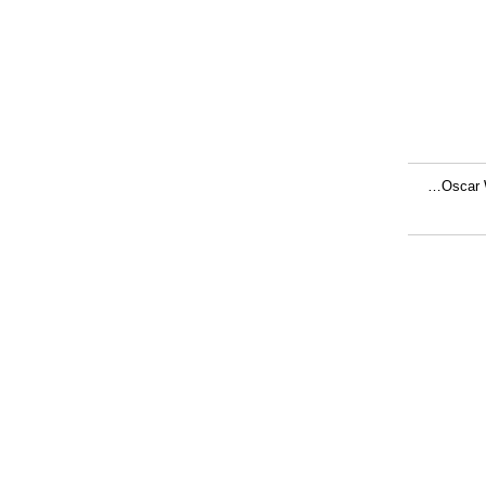
…
Oscar W