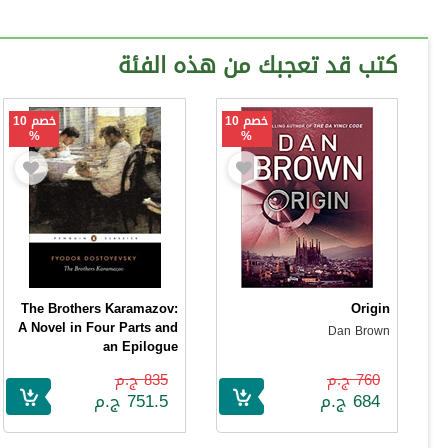
كتب قد تعجبك من هذه الفئة
خصم 10
خصم 10
%
%
The Brothers Karamazov:
Origin
A Novel in Four Parts and
Dan Brown
an Epilogue
Fyodor Dostoyevsky
760 ج.م
835 ج.م
684 ج.م
751.5 ج.م