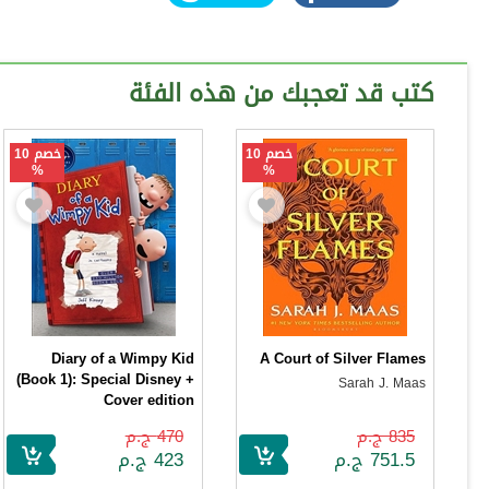
كتب قد تعجبك من هذه الفئة
خصم 10
خصم 10
%
%
Diary of a Wimpy Kid
A Court of Silver Flames
(Book 1): Special Disney +
Sarah J. Maas
Cover edition
Jeff Kinney
835 ج.م
470 ج.م
751.5 ج.م
423 ج.م