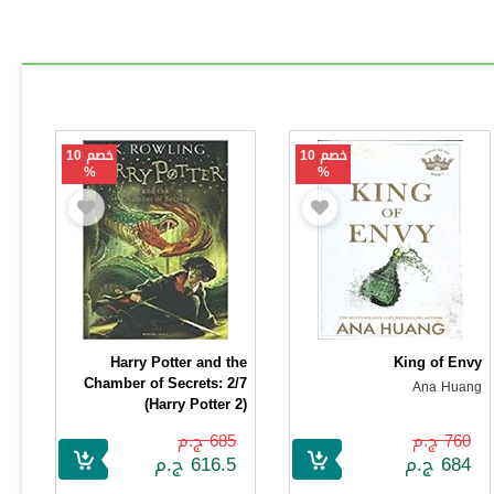
خصم 10
خصم 10
%
%
Harry Potter and the
King of Envy
Chamber of Secrets: 2/7
Ana Huang
(Harry Potter 2)
J.K. Rowling
760 ج.م
685 ج.م
684 ج.م
616.5 ج.م