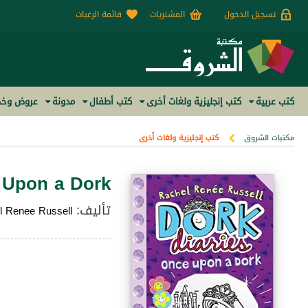
تسجيل الدخول
المشتريات
قائمة الرغبات
كتب عربية
كتب إنجليزية ولغات أخرى
كتب أطفال
مدونة
عروض وخص
مكتبات الشروق
كتب إنجليزية ولغات أخرى
e Upon a Dork
تأليف:
l Renee Russell