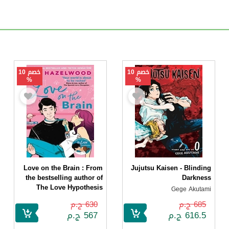
خصم 10
خصم 10
%
%
Love on the Brain : From
Jujutsu Kaisen - Blinding
the bestselling author of
Darkness
The Love Hypothesis
Gege Akutami
Ali Hazelwood
685 ج.م
630 ج.م
616.5 ج.م
567 ج.م