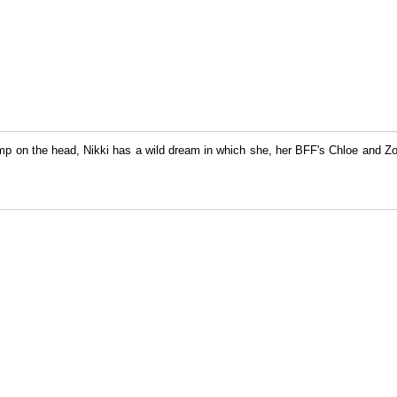
mp on the head, Nikki has a wild dream in which she, her BFF's Chloe and Zo
…