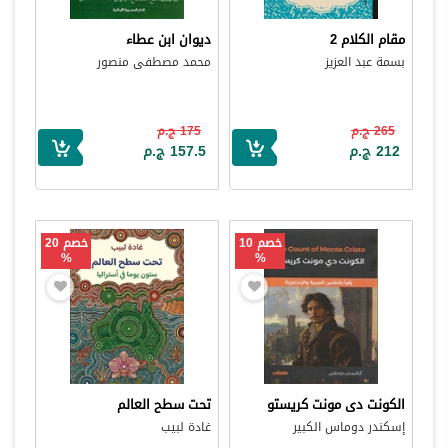
مقام الكلام 2
ديوان ابن عطاء
بسمة عبد العزيز
محمد مصطفى منصور
265 ج.م
175 ج.م
212 ج.م
157.5 ج.م
خصم 10
خصم 20
%
%
الكونت دى مونت كريستو
تحت سطح العالم
إسكندر دوماس الكبير
غادة لبيب