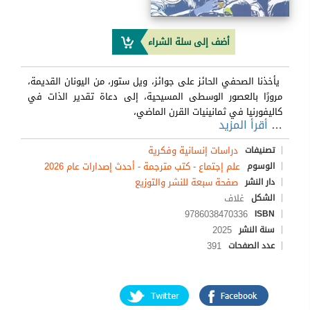
أضف إلى سلة الشراء
يأخذنا الصحفي الحائز على جوائز، ويل ستور، من اليونان القديمة،
مرورًا بالعصور الوسطى المسيحية، إلى دعاة تقدير الذات في
كاليفورنيا في ثمانينيات القرن الماضي،
…
أقرأ المزيد
دراسات إنسانية وفكرية
تصنيفات
علم إجتماع
-
كتب مترجمة
-
أحدث إصدارات عام 2026
الوسوم
صفحة سبعة للنشر والتوزيع
دار النشر
غلاف
الشكل
9786038470336
ISBN
2025
سنة النشر
391
عدد الصفحات