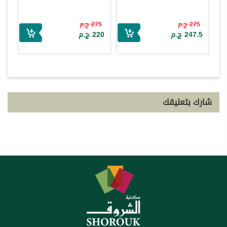
275 ج.م
275 ج.م
247.5 ج.م
220 ج.م
شارك بتعليقك