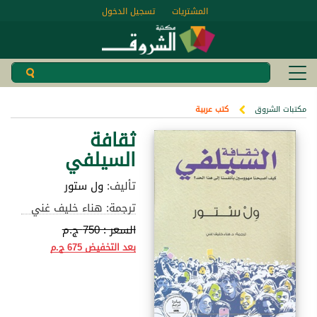
المشتريات
تسجيل الدخول
مكتبات الشروق
كتب عربية
ثقافة
السيلفي
تأليف:
ول ستور
ترجمة: هناء خليف غني
السعر :
750 ج.م
بعد التخفيض
675 ج.م