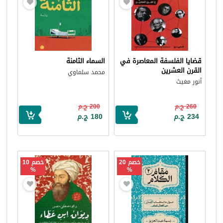
قضايا الفلسفة المعاصرة في
السماء الثامنة
القرن العشرين
محمد سلماوي
أنور مغيث
260 ج.م
200 ج.م
234 ج.م
180 ج.م
خصم 20
خصم 10
%
%