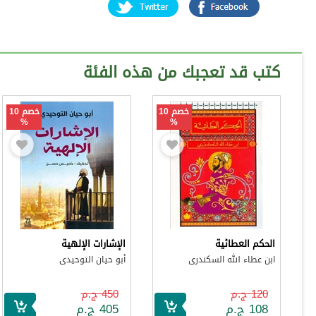
كتب قد تعجبك من هذه الفئة
خصم 10
خصم 10
%
%
الحكم العطائية
الإشارات الإلهية
ابن عطاء الله السكندرى
أبو حيان التوحيدى
120 ج.م
450 ج.م
108 ج.م
405 ج.م