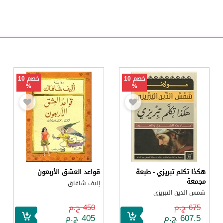
خصم 10
خصم 10
%
%
هكذا تكلم تبريزي - طبعة
قواعد العشق الأربعون
مجمعة
إليف شافاق
شمس الدين التبريزى
675 ج.م
450 ج.م
607.5 ج.م
405 ج.م