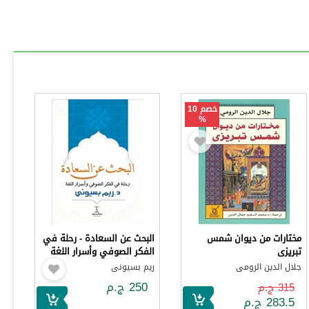
خصم 10
%
مختارات من ديوان شمس
البحث عن السعادة - رحلة في
تبريزى
الفكر الصوفي وأسرار اللغة
جلال الدين الرومى
ريم بسيونى
250 ج.م
315 ج.م
283.5 ج.م