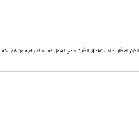
فريد الدِّين العطَّار، صاحب "منطق الطَّير". وهي تشمل خمسمائة رباعية من ضم ستة آ