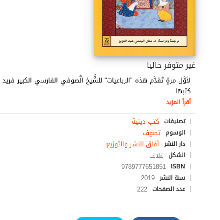
غير متوفر حاليا
لأوَّل مرةٍ تُقدَّم هذه "الرباعيات" للشَّيخ الُّصوفي الفارسي الكبير 
كتبها
…
أقرأ المزيد
كتب دينية
تصنيفات
تصوف
الوسوم
آفاق للنشر والتوزيع
دار النشر
غلاف
الشكل
9789777651851
ISBN
2019
سنة النشر
222
عدد الصفحات