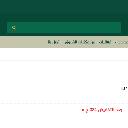
ومات
فعاليات
عن مكتبات الشروق
اتصل بنا
دين
بعد التخفيض
324 ج.م