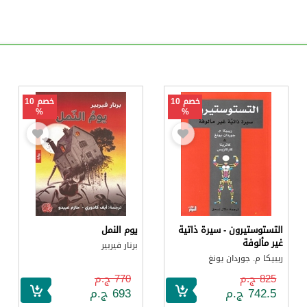
خصم 10
خصم 10
%
%
التستوستيرون - سيرة ذاتية
يوم النمل
غير مألوفة
برنار فيربير
ريبيكا م. جوردان يونغ
825 ج.م
770 ج.م
742.5 ج.م
693 ج.م