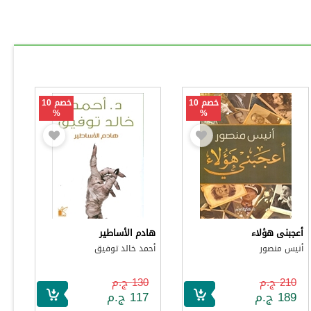
خصم 10
خصم 10
%
%
أعجبنى هؤلاء
هادم الأساطير
أنيس منصور
أحمد خالد توفيق
210 ج.م
130 ج.م
189 ج.م
117 ج.م