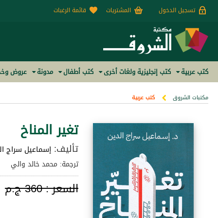
تسجيل الدخول
المشتريات
قائمة الرغبات
كتب عربية
كتب إنجليزية ولغات أخرى
كتب أطفال
مدونة
عروض وخص
مكتبات الشروق
كتب عربية
تغير المناخ
تأليف:
إسماعيل سراج ال
ترجمة: محمد خالد والي
السعر :
360 ج.م