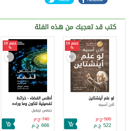
كتب قد تعجبك من هذه الفئة
خصم 10
خصم 10
%
%
لو علم أينشتاين
أطلس الفضاء - خرائط
تفصيلية للكون وما وراءه
ألان أسبيه
جيمس تريفيل
580 ج.م
740 ج.م
522 ج.م
666 ج.م