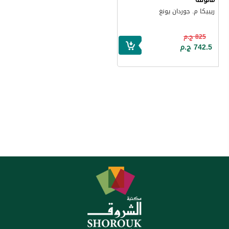
ريبيكا م. جوردان يونغ
825 ج.م
742.5 ج.م