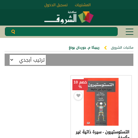
المشتريات
تسجيل الدخول
مكتبات الشروق
ريبيكا م. جوردان يونغ
خصم 10
%
التستوستيرون - سيرة ذاتية غير
مألوفة