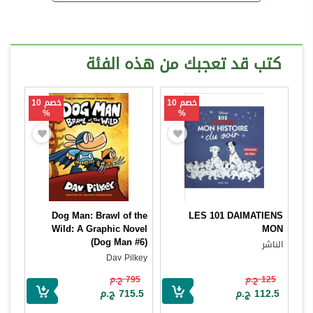
كتب قد تعجبك من هذه الفئة
خصم 10
خصم 10
%
%
Dog Man: Brawl of the
LES 101 DAIMATIENS
Wild: A Graphic Novel
MON
(Dog Man #6)
الناشر
Dav Pilkey
125 ج.م
795 ج.م
112.5 ج.م
715.5 ج.م