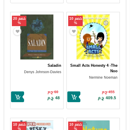
خصم 10
خصم 20
%
%
Saladin
Small Acts Honesty 4 -The
Noo
Denys Johnson-Davies
Nermine Noeman
455 ج.م
60 ج.م
409.5 ج.م
48 ج.م
خصم 10
خصم 10
%
%