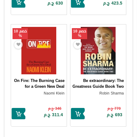
423.5 ج.م
630 ج.م
خصم 10
خصم 10
%
%
On Fire: The Burning Case
Be extraordinary: The
for a Green New Deal
Greatness Guide Book Two
Naomi Klein
Robin Sharma
770 ج.م
346 ج.م
693 ج.م
311.4 ج.م