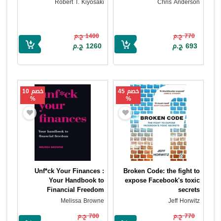
Robert T. Kiyosaki
Chris Anderson
770 ج.م
1400 ج.م
693 ج.م
1260 ج.م
خصم 45
خصم 10
%
%
Unf*ck Your Finances :
Broken Code: the fight to
Your Handbook to
expose Facebook's toxic
Financial Freedom
secrets
Melissa Browne
Jeff Horwitz
770 ج.م
700 ج.م