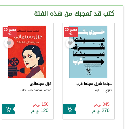
كتب قد تعجبك من هذه الفئة
خصم 20
خصم 20
%
%
سينما شرق سينما غرب
غزل سينمائى
خيري بشارة
محمد محمد مستجاب
345 ج.م
150 ج.م
276 ج.م
120 ج.م