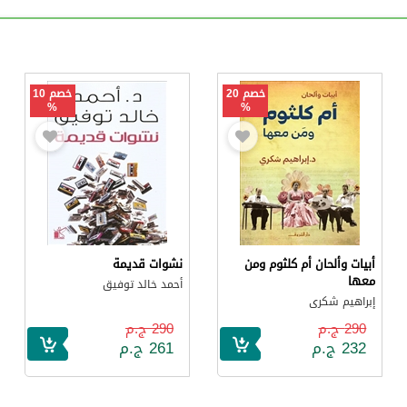
خصم 20
خصم 10
%
%
أبيات وألحان أم كلثوم ومن
نشوات قديمة
معها
أحمد خالد توفيق
إبراهيم شكرى
290 ج.م
290 ج.م
232 ج.م
261 ج.م