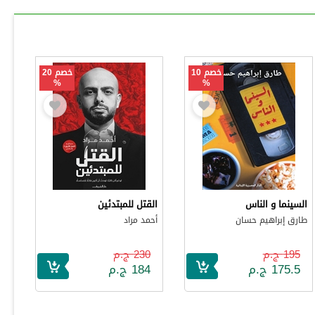
خصم 10
خصم 20
%
%
السينما و الناس
القتل للمبتدئين
طارق إبراهيم حسان
أحمد مراد
195 ج.م
230 ج.م
175.5 ج.م
184 ج.م