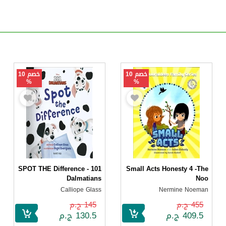
خصم 10
خصم 10
%
%
SPOT THE Difference - 101
Small Acts Honesty 4 -The
Dalmatians
Noo
Calliope Glass
Nermine Noeman
455 ج.م
145 ج.م
409.5 ج.م
130.5 ج.م