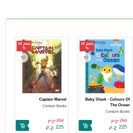
خصم 10
خصم 10
%
%
Captain Marvel
Baby Shark - Colours Of
The Ocean
Centum Books
Centum Books
250 ج.م
250 ج.م
225 ج.م
225 ج.م