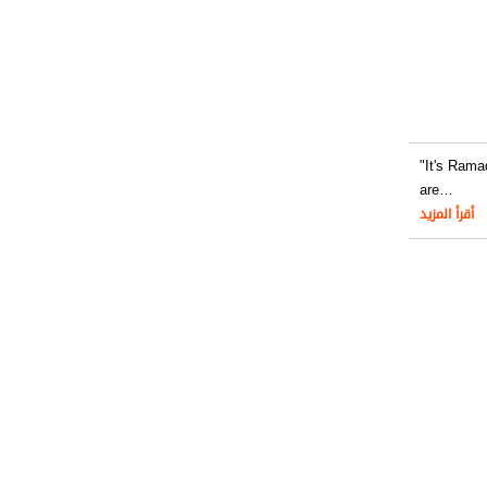
"It's Rama
are
…
أقرأ المزيد