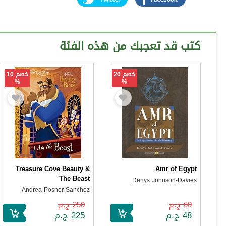
كتب قد تعجبك من هذه الفئة
خصم 20
خصم 10
%
%
Treasure Cove Beauty &
Amr of Egypt
The Beast
Denys Johnson-Davies
Andrea Posner-Sanchez
60 ج.م
250 ج.م
48 ج.م
225 ج.م