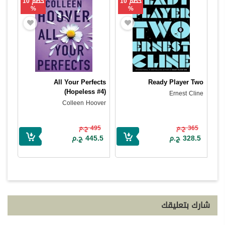
خصم 10
خصم 10
%
%
All Your Perfects
Ready Player Two
(Hopeless #4)
Ernest Cline
Colleen Hoover
365 ج.م
495 ج.م
328.5 ج.م
445.5 ج.م
شارك بتعليقك