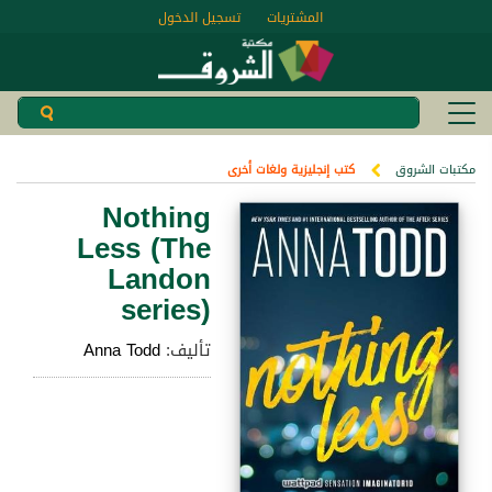
المشتريات
تسجيل الدخول
مكتبات الشروق
كتب إنجليزية ولغات أخرى
Nothing
Less (The
Landon
series)
تأليف:
Anna Todd