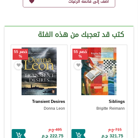
أضف إلى قائمة الرغبات
كتب قد تعجبك من هذه الفئة
خصم 55
خصم 55
%
%
Transient Desires
Siblings
Donna Leon
Brigitte Reimann
715 ج.م
495 ج.م
321.75 ج.م
222.75 ج.م