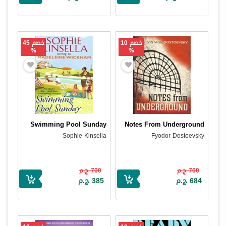
خصم 10
خصم 45
%
%
Swimming Pool Sunday
Notes From Underground
Sophie Kinsella
Fyodor Dostoevsky
760 ج.م
700 ج.م
684 ج.م
385 ج.م