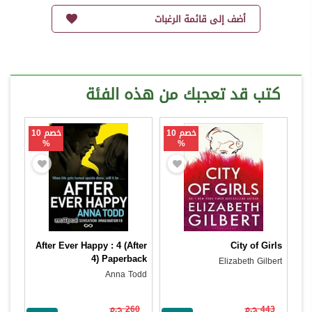
أضف إلى قائمة الرغبات
كتب قد تعجبك من هذه الفئة
خصم 10
خصم 10
%
%
After Ever Happy : 4 (After
City of Girls
4) Paperback
Elizabeth Gilbert
Anna Todd
443 ج.م
260 ج.م