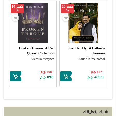
خصم 10
خصم 10
%
%
Broken Throne: A Red
Let Her Fly: A Father's
Queen Collection
Journey
Victoria Aveyard
Ziauddin Yousafzai
537 ج.م
700 ج.م
483.3 ج.م
630 ج.م
شارك بتعليقك