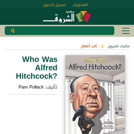
المشتريات
تسجيل الدخول
مكتبات الشروق
كتب أطفال
Who Was
Alfred
Hitchcock?
تأليف:
Pam Pollack