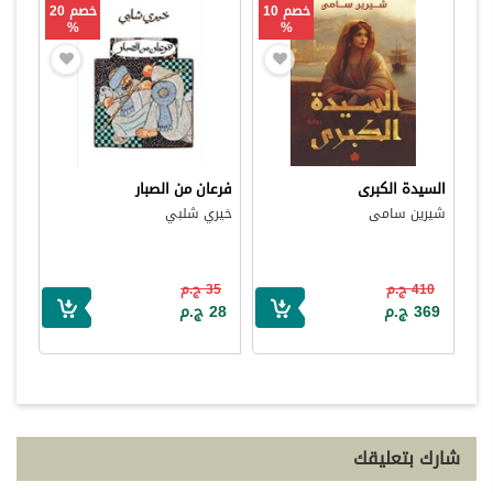
خصم 10
خصم 20
%
%
السيدة الكبرى
فرعان من الصبار
شيرين سامى
خيري شلبي
410 ج.م
35 ج.م
369 ج.م
28 ج.م
شارك بتعليقك