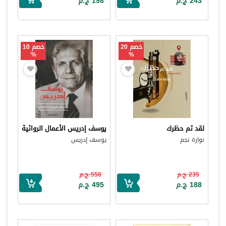
243 ج.م
198 ج.م
خصم 20
خصم 10
%
%
لقد تم حظرك
يوسف إدريس الأعمال الروائية
نوارة نجم
يوسف إدريس
235 ج.م
550 ج.م
188 ج.م
495 ج.م