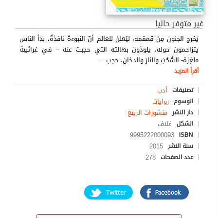
غير متوفر حاليا
يَخرج الجنون مِن قمقمه، ليُعلن للعالم أنّ النبوءةَ نافذةٌ، بدأ الناس
يتزاحمون حوله، يلوذون بهالته التي حجبت عنه – في غرائبية
ملغِزة- السُّحُبَ والنارَ والدخان، حجب
…
أقرأ المزيد
أدب
تصنيفات
روايات
الوسوم
منشورات الربيع
دار النشر
غلاف
الشكل
9995222000093
ISBN
2015
سنة النشر
278
عدد الصفحات