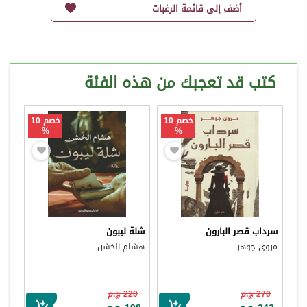
أضف إلى قائمة الرغبات
كتب قد تعجبك من هذه الفئة
خصم 10
خصم 10
%
%
سرداب قصر البارون
شلة ليبون
مروى جوهر
هشام الخشن
270 ج.م
220 ج.م