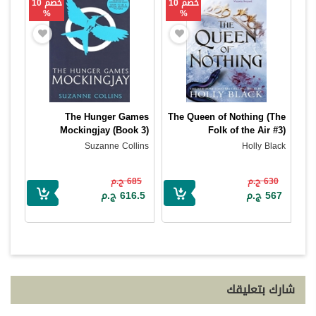
خصم 10
خصم 10
%
%
The Hunger Games
The Queen of Nothing (The
Mockingjay (Book 3)
Folk of the Air #3)
Suzanne Collins
Holly Black
630 ج.م
685 ج.م
567 ج.م
616.5 ج.م
شارك بتعليقك