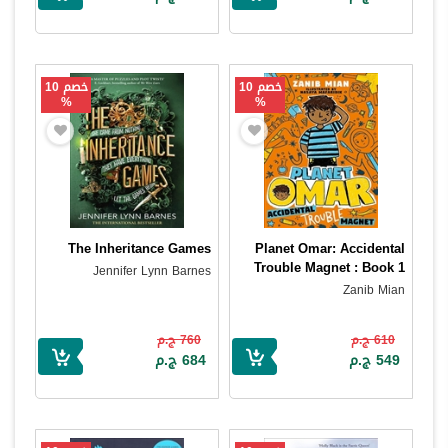
خصم 10
خصم 10
%
%
The Inheritance Games
Planet Omar: Accidental
Trouble Magnet : Book 1
Jennifer Lynn Barnes
Zanib Mian
610 ج.م
760 ج.م
549 ج.م
684 ج.م