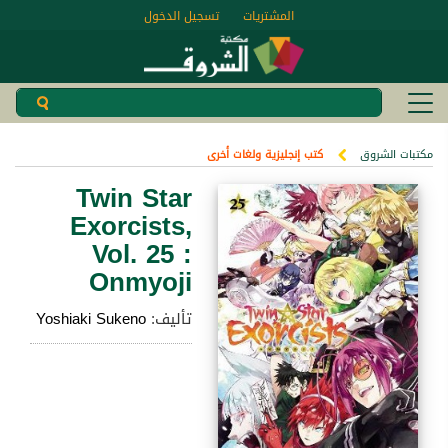
المشتريات
تسجيل الدخول
مكتبات الشروق
كتب إنجليزية ولغات أخرى
Twin Star
Exorcists,
Vol. 25 :
Onmyoji
تأليف:
Yoshiaki Sukeno