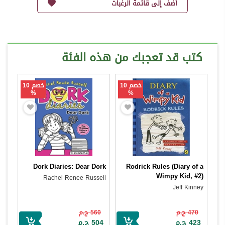
أضف إلى قائمة الرغبات
كتب قد تعجبك من هذه الفئة
خصم 10
خصم 10
%
%
Dork Diaries: Dear Dork
Rodrick Rules (Diary of a
Wimpy Kid, #2)
Rachel Renee Russell
Jeff Kinney
470 ج.م
560 ج.م
423 ج.م
504 ج.م