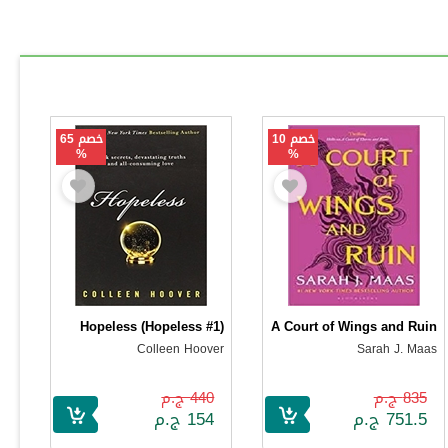
خصم 10
خصم 65
%
%
Hopeless (Hopeless #1)
A Court of Wings and Ruin
Colleen Hoover
Sarah J. Maas
835 ج.م
440 ج.م
751.5 ج.م
154 ج.م