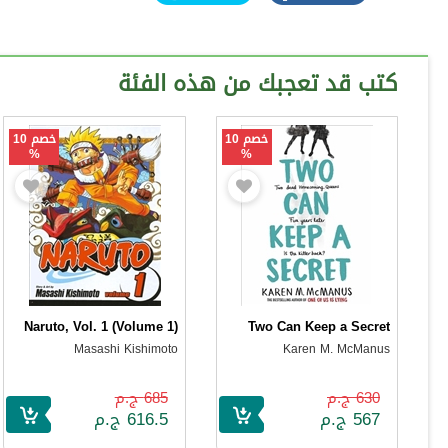
كتب قد تعجبك من هذه الفئة
خصم 10
خصم 10
%
%
Naruto, Vol. 1 (Volume 1)
Two Can Keep a Secret
Masashi Kishimoto
Karen M. McManus
630 ج.م
685 ج.م
567 ج.م
616.5 ج.م