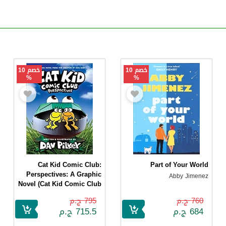
خصم 10
خصم 10
%
%
Cat Kid Comic Club:
Part of Your World
Perspectives: A Graphic
Abby Jimenez
Novel (Cat Kid Comic Club
#2): From the Creator of
760 ج.م
795 ج.م
Dog Man
684 ج.م
715.5 ج.م
Dav Pilkey