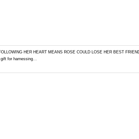
FOLLOWING HER HEART MEANS ROSE COULD LOSE HER BEST FRIEND FOREVE
 gift for harnessing
…